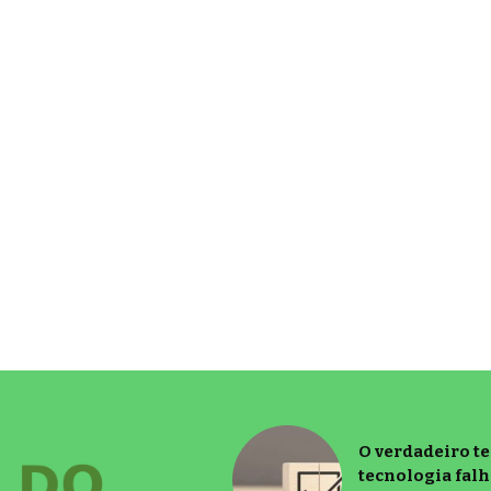
O verdadeiro t
tecnologia falh