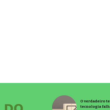
O verdadeiro t
tecnologia falh