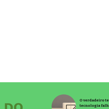
O verdadeiro t
tecnologia falh