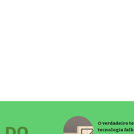
O verdadeiro t
tecnologia falh