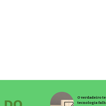
O verdadeiro t
tecnologia falh