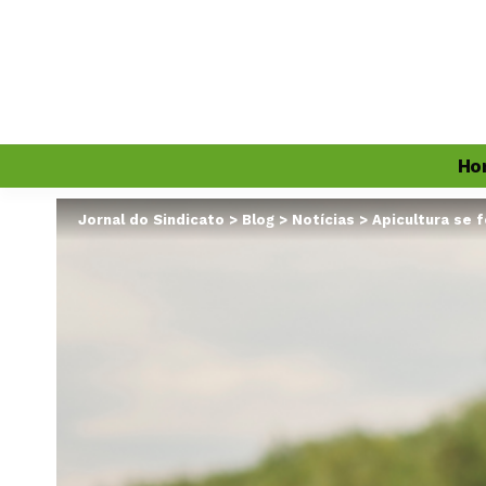
Ho
Jornal do Sindicato
>
Blog
>
Notícias
>
Apicultura se 