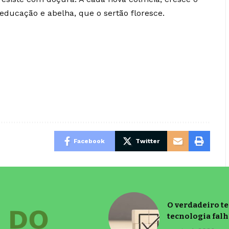
ducação e abelha, que o sertão floresce.
Facebook
Twitter
O verdadeiro t
tecnologia falh