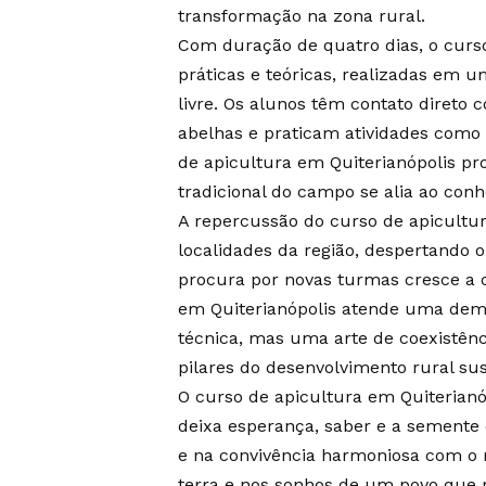
transformação na zona rural.
Com duração de quatro dias, o curso
práticas e teóricas, realizadas em u
livre. Os alunos têm contato diret
abelhas e praticam atividades como
de apicultura em Quiterianópolis p
tradicional do campo se alia ao co
A repercussão do curso de apicultur
localidades da região, despertando o
procura por novas turmas cresce a 
em Quiterianópolis atende uma dema
técnica, mas uma arte de coexistên
pilares do desenvolvimento rural sus
O curso de apicultura em Quiterianó
deixa esperança, saber e a semente
e na convivência harmoniosa com o 
terra e nos sonhos de um povo que r