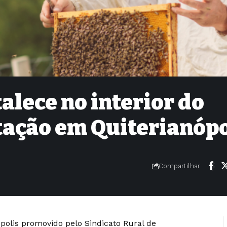
alece no interior do
tação em Quiterianópo
Compartilhar
polis promovido pelo Sindicato Rural de