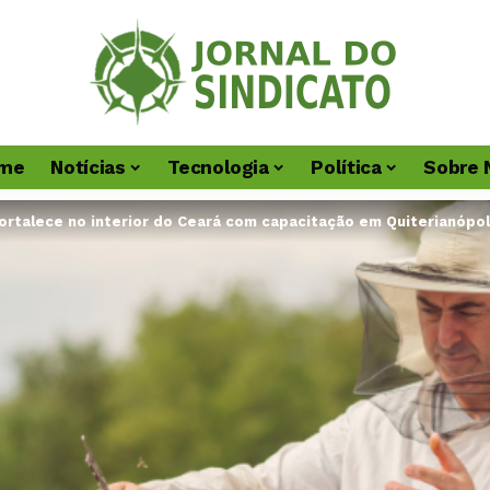
me
Notícias
Tecnologia
Política
Sobre 
fortalece no interior do Ceará com capacitação em Quiterianópol