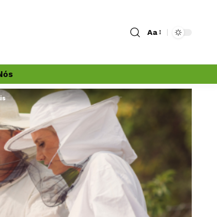
Aa
Nós
is