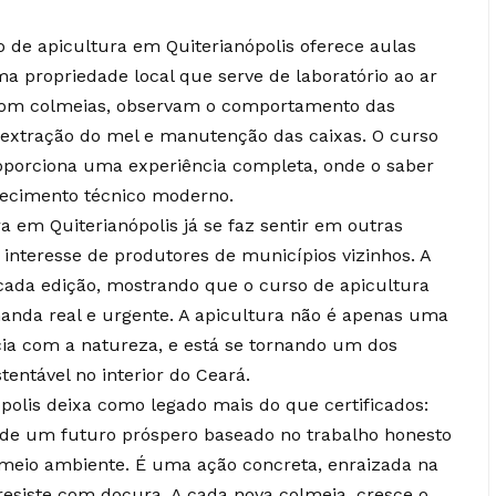
 de apicultura em Quiterianópolis oferece aulas
ma propriedade local que serve de laboratório ao ar
o com colmeias, observam o comportamento das
 extração do mel e manutenção das caixas. O curso
roporciona uma experiência completa, onde o saber
nhecimento técnico moderno.
a em Quiterianópolis já se faz sentir em outras
 interesse de produtores de municípios vizinhos. A
cada edição, mostrando que o curso de apicultura
nda real e urgente. A apicultura não é apenas uma
cia com a natureza, e está se tornando um dos
tentável no interior do Ceará.
polis deixa como legado mais do que certificados:
 de um futuro próspero baseado no trabalho honesto
meio ambiente. É uma ação concreta, enraizada na
esiste com doçura. A cada nova colmeia, cresce o