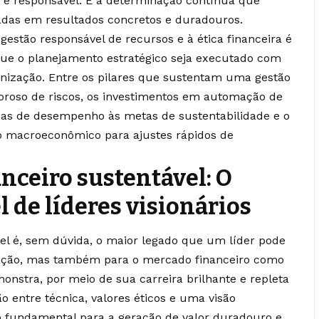
 e responsável. É a determinação contínua que
das em resultados concretos e duradouros.
gestão responsável de recursos e à ética financeira é
que o planejamento estratégico seja executado com
ganização. Entre os pilares que sustentam uma gestão
igoroso de riscos, os investimentos em automação de
cas de desempenho às metas de sustentabilidade e o
o macroeconômico para ajustes rápidos de
nceiro sustentável: O
 de líderes visionários
el é, sem dúvida, o maior legado que um líder pode
zação, mas também para o mercado financeiro como
onstra, por meio de sua carreira brilhante e repleta
o entre técnica, valores éticos e uma visão
o fundamental para a geração de valor duradouro e