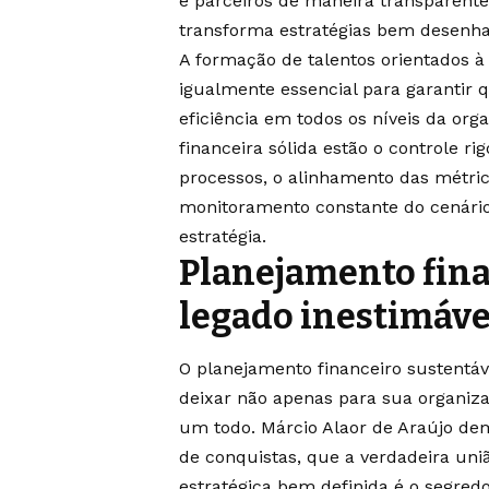
e parceiros de maneira transparente
transforma estratégias bem desenha
A formação de talentos orientados à 
igualmente essencial para garantir 
eficiência em todos os níveis da or
financeira sólida estão o controle r
processos, o alinhamento das métri
monitoramento constante do cenári
estratégia.
Planejamento fina
legado inestimável
O planejamento financeiro sustentáv
deixar não apenas para sua organi
um todo. Márcio Alaor de Araújo dem
de conquistas, que a verdadeira uniã
estratégica bem definida é o segred