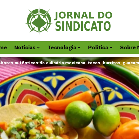
me
Notícias
Tecnologia
Política
Sobre 
bores autênticos da culinária mexicana: tacos, burritos, guacam