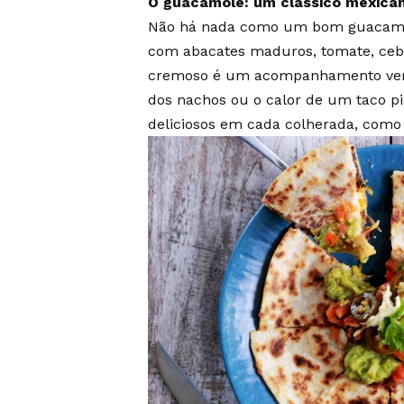
O guacamole: um clássico mexicano
Não há nada como um bom guacamole
com abacates maduros, tomate, cebo
cremoso é um acompanhamento vers
dos nachos ou o calor de um taco pi
deliciosos em cada colherada, como 