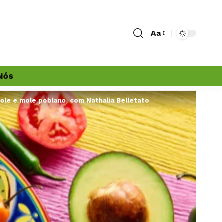
Aa
Nós
ole e mole poblano, com Nathalia Belletato