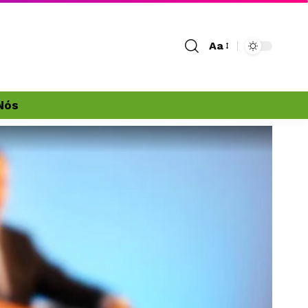
Aa
Nós