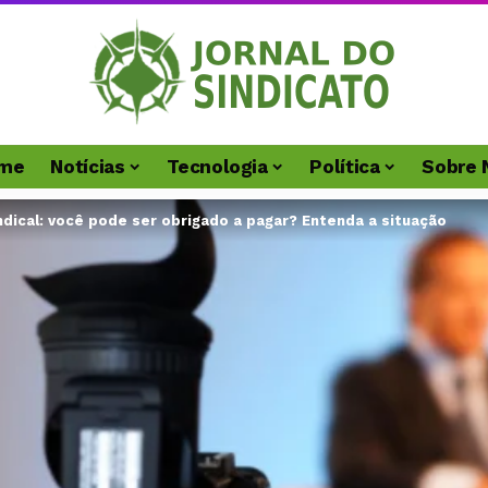
me
Notícias
Tecnologia
Política
Sobre 
ndical: você pode ser obrigado a pagar? Entenda a situação