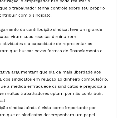
torização, o empregador não pode realizar o
 que o trabalhador tenha controle sobre seu próprio
ontribuir com o sindicato.
gamento da contribuição sindical teve um grande
icatos viram suas receitas diminuírem
s atividades e a capacidade de representar os
veram que buscar novas formas de financiamento e
ltativa argumentam que ela dá mais liberdade aos
 dos sindicatos em relação ao dinheiro compulsório.
 que a medida enfraquece os sindicatos e prejudica a
 que muitos trabalhadores optam por não contribuir.
cal
ição sindical ainda é vista como importante por
ntam que os sindicatos desempenham um papel