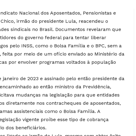
ndicato Nacional dos Aposentados, Pensionistas e
Chico, irmão do presidente Lula, reacendeu o
dades sindicais no Brasil. Documentos revelaram que
tidores do governo federal para tentar liberar
gos pelo INSS, como o Bolsa Família e o BPC, sem a
a, feita por meio de um ofício enviado ao Ministério da
ticas por envolver programas voltados à população
janeiro de 2023 e assinado pelo então presidente da
oi encaminhado ao então ministro da Previdência,
olicitava mudanças na legislação para que entidades
tos diretamente nos contracheques de aposentados,
ramas assistenciais como o Bolsa Família. A
legislação vigente proíbe esse tipo de cobrança
 dos beneficiários.
os ligado ao irmão de Lula, mesmo sem obter êxito,