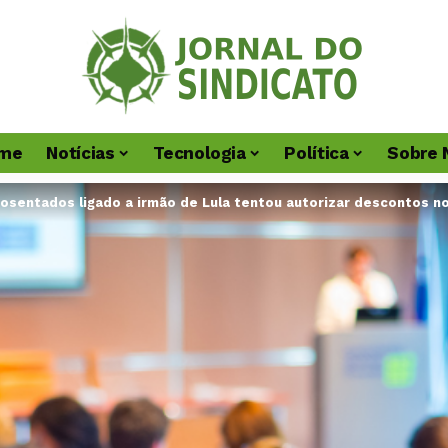
me
Notícias
Tecnologia
Política
Sobre 
osentados ligado a irmão de Lula tentou autorizar descontos no