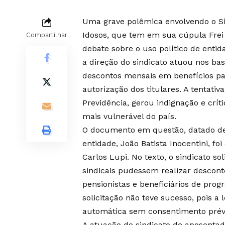
Uma grave polêmica envolvendo o Si
Idosos, que tem em sua cúpula Frei 
Compartilhar
debate sobre o uso político de enti
a direção do sindicato atuou nos bas
descontos mensais em benefícios pa
autorização dos titulares. A tentativ
Previdência, gerou indignação e crí
mais vulnerável do país.
O documento em questão, datado de 
entidade, João Batista Inocentini, f
Carlos Lupi. No texto, o sindicato s
sindicais pudessem realizar descon
pensionistas e beneficiários de prog
solicitação não teve sucesso, pois a 
automática sem consentimento prévio
A atuação do sindicato de aposentad