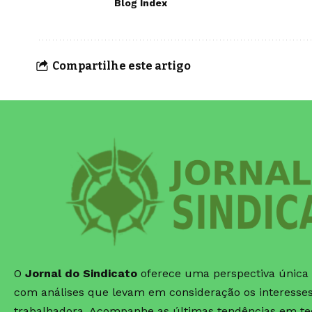
Blog Index
Compartilhe este artigo
O
Jornal do Sindicato
oferece uma perspectiva única s
com análises que levam em consideração os interesses 
trabalhadora. Acompanhe as últimas tendências em tec