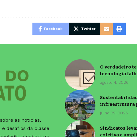
Facebook
Twitter
O verdadeiro t
tecnologia falh
agosto 4, 2026
Sustentabilida
infraestrutura 
julho 29, 2026
obre as notícias,
e desafios da classe
Sindicatos leva
coletiva e ampl
nologia, a cobertura