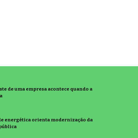
este de uma empresa acontece quando a
a
de energética orienta modernização da
pública