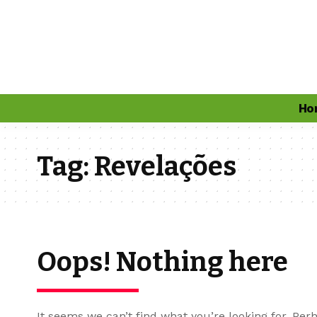
Ho
Tag:
Revelações
Oops! Nothing here
It seems we can’t find what you’re looking for. Per