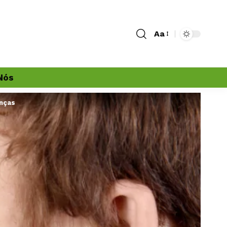
Aa
Nós
anças