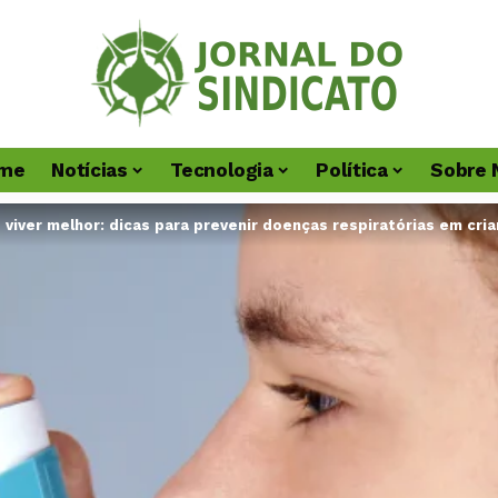
me
Notícias
Tecnologia
Política
Sobre 
 viver melhor: dicas para prevenir doenças respiratórias em cri