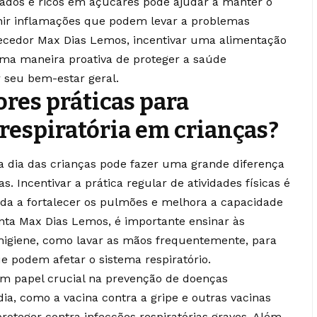
sados e ricos em açúcares pode ajudar a manter o
enir inflamações que podem levar a problemas
hecedor Max Dias Lemos, incentivar uma alimentação
uma maneira proativa de proteger a saúde
r seu bem-estar geral.
res práticas para
respiratória em crianças?
 a dia das crianças pode fazer uma grande diferença
. Incentivar a prática regular de atividades físicas é
uda a fortalecer os pulmões e melhora a capacidade
nta Max Dias Lemos, é importante ensinar às
higiene, como lavar as mãos frequentemente, para
ue podem afetar o sistema respiratório.
 papel crucial na prevenção de doenças
dia, como a vacina contra a gripe e outras vacinas
oteger contra infecções respiratórias graves. Além