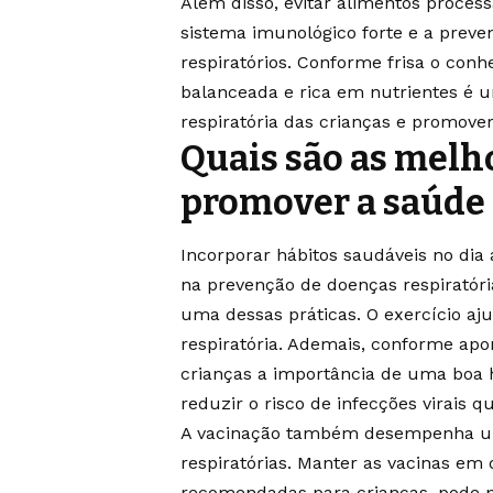
Além disso, evitar alimentos proces
sistema imunológico forte e a prev
respiratórios. Conforme frisa o con
balanceada e rica em nutrientes é 
respiratória das crianças e promove
Quais são as melho
promover a saúde 
Incorporar hábitos saudáveis no dia
na prevenção de doenças respiratórias
uma dessas práticas. O exercício aj
respiratória. Ademais, conforme apo
crianças a importância de uma boa 
reduzir o risco de infecções virais q
A vacinação também desempenha um
respiratórias. Manter as vacinas em 
recomendadas para crianças, pode pr