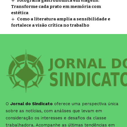
Fotografia gastronômica em viagens:
Transforme cada prato em memória com
estética
Como a literatura amplia a sensibilidade e
fortalece a visão crítica no trabalho
O
Jornal do Sindicato
oferece uma perspectiva única
sobre as notícias, com análises que levam em
consideração os interesses e desafios da classe
trabalhadora. Acompanhe as últimas tendências em