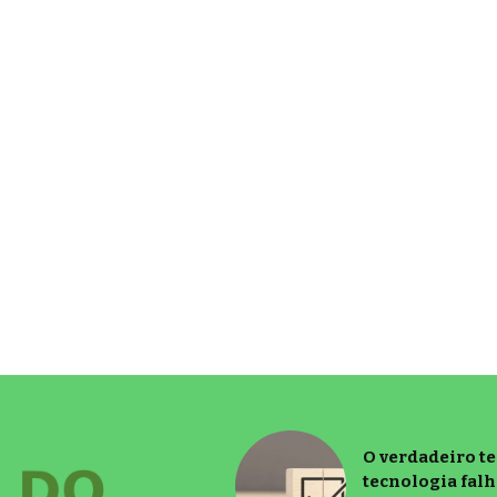
O verdadeiro t
tecnologia falh