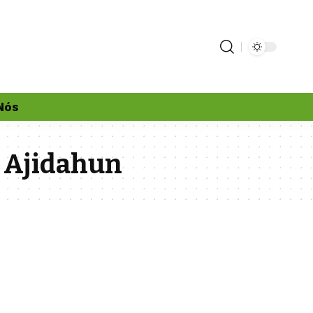
Nós
 Ajidahun