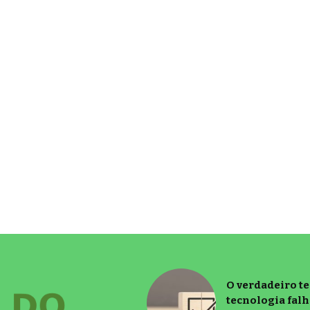
O verdadeiro t
tecnologia falh