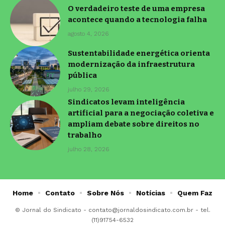
O verdadeiro teste de uma empresa
acontece quando a tecnologia falha
agosto 4, 2026
Sustentabilidade energética orienta
modernização da infraestrutura
pública
julho 29, 2026
Sindicatos levam inteligência
artificial para a negociação coletiva e
ampliam debate sobre direitos no
trabalho
julho 28, 2026
Home
Contato
Sobre Nós
Notícias
Quem Faz
© Jornal do Sindicato -
contato@jornaldosindicato.com.br
- tel.
(11)91754-6532