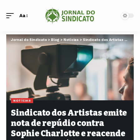
Aa
Jornal do Sindicato
>
Blog
>
Notícias
>
Sindicato dos Artistas emite nota de repúdio contra Sophie Charlotte e reacende debate sobre ética e responsabilidade na arte
NOTÍCIAS
Sindicato dos Artistas emite
nota de repúdio contra
Sophie Charlotte e reacende