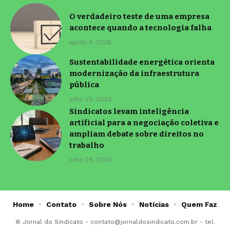
O verdadeiro teste de uma empresa
acontece quando a tecnologia falha
agosto 4, 2026
Sustentabilidade energética orienta
modernização da infraestrutura
pública
julho 29, 2026
Sindicatos levam inteligência
artificial para a negociação coletiva e
ampliam debate sobre direitos no
trabalho
julho 28, 2026
Home
Contato
Sobre Nós
Notícias
Quem Faz
© Jornal do Sindicato -
contato@jornaldosindicato.com.br
- tel.