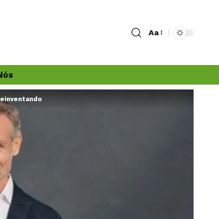
Aa
Nós
reinventando